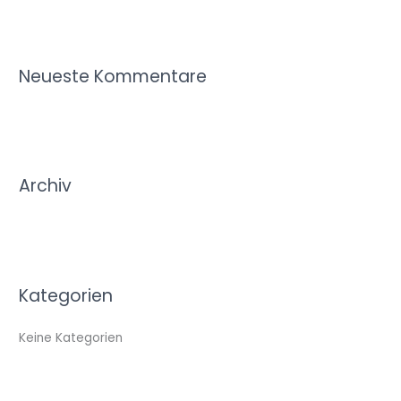
u
c
h
Neueste Kommentare
e
n
n
a
c
Archiv
h
:
Kategorien
Keine Kategorien