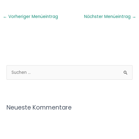
←
Vorheriger Menüeintrag
Nächster Menüeintrag
→
S
u
c
h
Neueste Kommentare
e
n
n
a