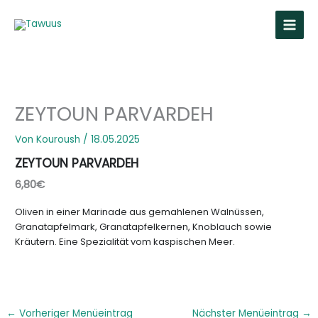
Zum
Inhalt
springen
ZEYTOUN PARVARDEH
Von
Kouroush
/
18.05.2025
ZEYTOUN PARVARDEH
6,80€
Oliven in einer Marinade aus gemahlenen Walnüssen,
Granatapfelmark, Granatapfelkernen, Knoblauch sowie
Kräutern. Eine Spezialität vom kaspischen Meer.
←
Vorheriger Menüeintrag
Nächster Menüeintrag
→