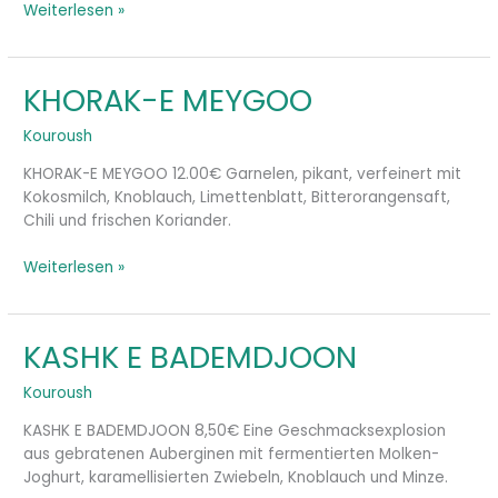
Weiterlesen »
KHORAK-E MEYGOO
KHORAK-
E
Kouroush
MEYGOO
KHORAK-E MEYGOO 12.00€ Garnelen, pikant, verfeinert mit
Kokosmilch, Knoblauch, Limettenblatt, Bitterorangensaft,
Chili und frischen Koriander.
Weiterlesen »
KASHK E BADEMDJOON
KASHK
E
Kouroush
BADEMDJOON
KASHK E BADEMDJOON 8,50€ Eine Geschmacksexplosion
aus gebratenen Auberginen mit fermentierten Molken-
Joghurt, karamellisierten Zwiebeln, Knoblauch und Minze.