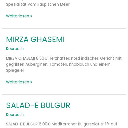
Spezialität vom kaspischen Meer.
Weiterlesen »
MIRZA GHASEMI
MIRZA
GHASEMI
Kouroush
MIRZA GHASEMI 8,50€ Herzhaftes nord indisches Gericht mit
gegrillten Auberginen, Tomaten, Knoblauch und einem
Spiegelei.
Weiterlesen »
SALAD-E BULGUR
SALAD-
E
Kouroush
BULGUR
SALAD-E BULGUR 6.00€ Mediterraner Bulgursalat trifft auf