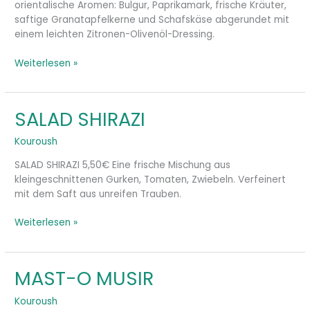
orientalische Aromen: Bulgur, Paprikamark, frische Kräuter,
saftige Granatapfelkerne und Schafskäse abgerundet mit
einem leichten Zitronen-Olivenöl-Dressing.
Weiterlesen »
SALAD SHIRAZI
SALAD
SHIRAZI
Kouroush
SALAD SHIRAZI 5,50€ Eine frische Mischung aus
kleingeschnittenen Gurken, Tomaten, Zwiebeln. Verfeinert
mit dem Saft aus unreifen Trauben.
Weiterlesen »
MAST-O MUSIR
MAST-
O
Kouroush
MUSIR