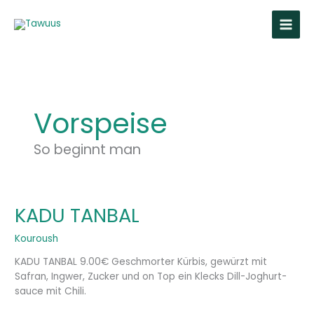
Zum
Inhalt
springen
Vorspeise
So beginnt man
KADU TANBAL
KADU
TANBAL
Kouroush
KADU TANBAL 9.00€ Geschmorter Kürbis, gewürzt mit
Safran, Ingwer, Zucker und on Top ein Klecks Dill-Joghurt-
sauce mit Chili.