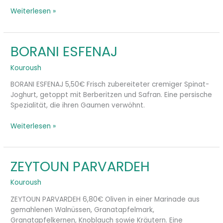
Weiterlesen »
BORANI ESFENAJ
BORANI
ESFENAJ
Kouroush
BORANI ESFENAJ 5,50€ Frisch zubereiteter cremiger Spinat-
Joghurt, getoppt mit Berberitzen und Safran. Eine persische
Spezialität, die ihren Gaumen verwöhnt.
Weiterlesen »
ZEYTOUN PARVARDEH
ZEYTOUN
PARVARDEH
Kouroush
ZEYTOUN PARVARDEH 6,80€ Oliven in einer Marinade aus
gemahlenen Walnüssen, Granatapfelmark,
Granatapfelkernen, Knoblauch sowie Kräutern. Eine